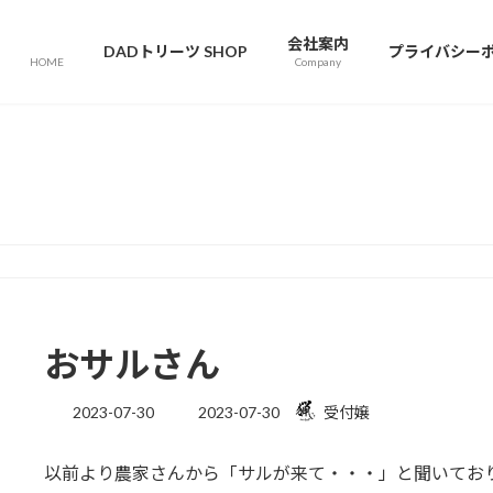
会社案内
DADトリーツ SHOP
プライバシー
HOME
Company
投稿情報
おサルさん
最
2023-07-30
2023-07-30
受付嬢
終
更
以前より農家さんから「サルが来て・・・」と聞いてお
新