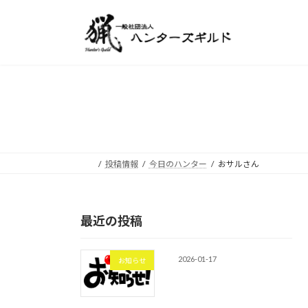
コ
ナ
ン
ビ
テ
ゲ
ン
ー
ツ
シ
へ
ョ
ス
ン
キ
に
ッ
移
プ
動
投稿情報
今日のハンター
おサルさん
最近の投稿
2026-01-17
お知らせ