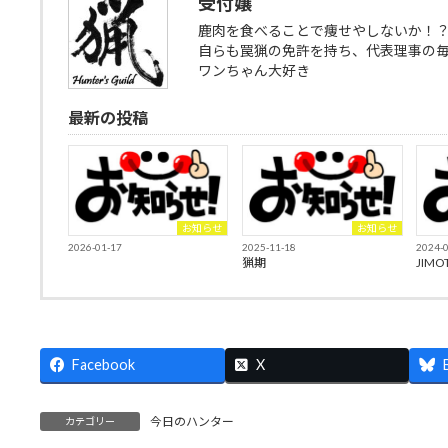
受付嬢
鹿肉を食べることで痩せやしないか！
自らも罠猟の免許を持ち、代表理事の
ワンちゃん大好き
最新の投稿
お知らせ
お知らせ
2026-01-17
2025-11-18
2024-
猟期
JIMO
Facebook
X
今日のハンター
カテゴリー