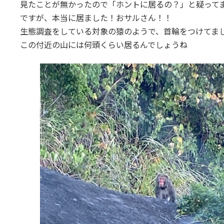
日
見たことが無かったので「ホントに居るの？」と疑ってま
時
ですが、本当に居ました！おサルさん！！
:
生態調査をしている対象の猿のようで、首輪をつけてま
この付近の山には何頭くらい居るんでしょうね