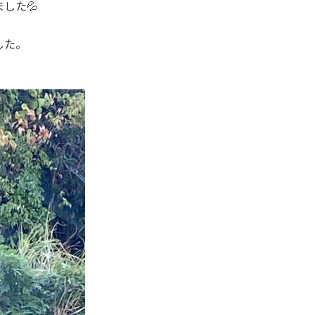
した💦
した。